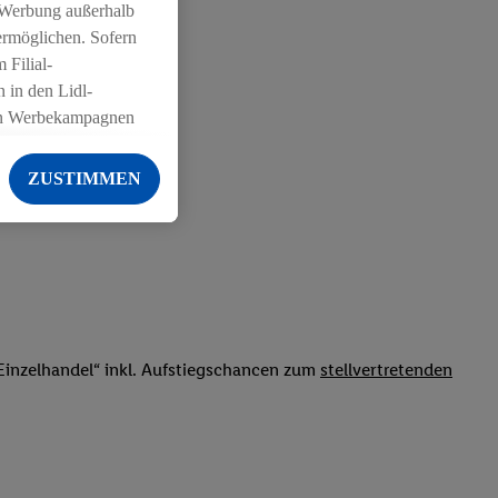
 Werbung außerhalb
ermöglichen. Sofern
 Filial-
 in den Lidl-
on Werbekampagnen
 anderen Diensten
ZUSTIMMEN
ng der Lidl-Dienste,
er Geschlecht -
g einschließlich dem
von Zielgruppen
erarbeitungen auch
on Angeboten sowie
inzelhandel“ inkl. Aufstiegschancen zum
stellvertretenden
ich in Ihr
ail-Adresse von uns
 um daraus eine
 sogleich
zu erkennen und