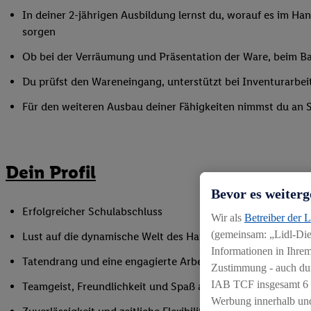
In deiner 2-jährigen Ausbildung lernst du, worauf es im Han
sorgen
Ob bei der Verräumung und Präsentation der Ware, beim Bac
Du prüfst den Wareneingang, unterstützt bei Inventurarbei
Für den weiteren Ausbau deiner Fähigkeiten nimmst du an 
Dein Profil
Bevor es weiterg
Erfolgreicher Schulabschluss
Wir als
Betreiber der 
(gemeinsam: „Lidl-Dien
Lust auf die dynamische Welt des Handels
Informationen in Ihrem
Tatendrang und eine engagierte Arbeitsweise
Zustimmung - auch dur
IAB TCF insgesamt
6
Teamgeist, Freundlichkeit und Spaß am Umgang mit Mens
Werbung innerhalb und