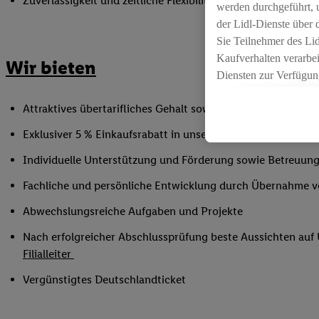
Zuverlässigkeit und zeitliche Flexibilität innerhalb der Öffnu
werden durchgeführt, 
der Lidl-Dienste über
Sie Teilnehmer des Li
Kaufverhalten verarbei
Wir bieten
Diensten zur Verfügung
seiner Auftraggeber m
Attraktives übertarifliches Gehalt sowie Urlaubs- und Weih
Die Erstellung persona
angereicherten Profil
Exklusiver 5 % Einkaufsrabatt in unseren Filialen
Ihr Kaufverhalten in d
Individuelle Unterstützung und Förderung sowie Betreuung
sowie Ihre genauen St
Speichern von und/ od
Fachliche und persönliche Entwicklung durch Übernahme 
(sogenannten Segment
Abwechslungsreiche Aufgaben und Projekte
zur Leistungs-/ Erfol
zur technischen Siche
Nach erfolgreicher Abschlussprüfung beste Aussichten au
Sofern Sie hier Ihre Z
Filialleiter
bestehendes Lidl Plus
Vergünstigtes Deutschlandticket
in gemeinsamer Verant
spezielle Online-Kennu
beschriebene Utiq-Ken