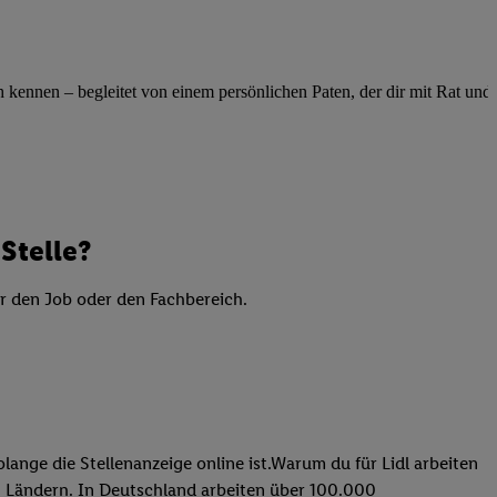
elne
ig benannten Zwecke
g, Bereitstellung und
ennen – begleitet von einem persönlichen Paten, der dir mit Rat und Ta
dlichen Quellen,
telter Informationen,
-basierten Utiq-
 Speichern von
Stelle?
ngebote. Analyse
ellen. Verwendung
er den Job oder den Fachbereich.
ung von Profilen
lange die Stellenanzeige online ist.Warum du für Lidl arbeiten
 31 Ländern. In Deutschland arbeiten über 100.000