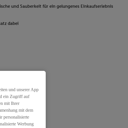
rische und Sauberkeit für ein gelungenes Einkaufserlebnis
atz dabei
eiten und unserer App
 ein Zugriff auf
n mit Ihrer
ammenhang mit dem
r personalisierte
nalisierte Werbung