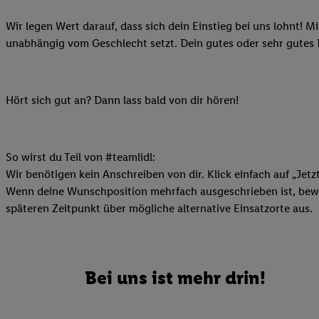
Ihnen personalisierte
Wir legen Wert darauf, dass sich dein Einstieg bei uns lohnt! M
auch Ihre in einen Ha
unabhängig vom Geschlecht setzt. Dein gutes oder sehr gutes
Zudem erlauben Sie u
Technologie in den Lid
Sie verfügbar ist. Wenn
Adresse und einer Kun
Hört sich gut an? Dann lass bald von dir hören!
werden diese Kennung 
Lidl-Diensten zu erfas
werden, die von Dritte
So wirst du Teil von #teamlidl:
können Ihre Einwilligu
Wir benötigen kein Anschreiben von dir. Klick einfach auf „Jetz
Möglichkeit, Ihre Einw
Wenn deine Wunschposition mehrfach ausgeschrieben ist, bewir
(„consenthub“)
oder üb
späteren Zeitpunkt über mögliche alternative Einsatzorte aus.
Marketing“ am unteren 
finden Sie in den
Date
Durch einen Klick auf
Klick auf „Zustimmen“
Bei uns ist mehr drin!
sämtlicher genannten P
Ihre Einwilligung jede