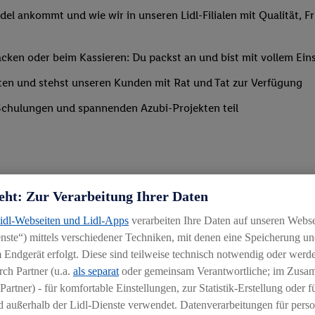
del ankommt und wie wir in unseren Lidl-Filialen mit Qualität, F
ken oder beim Kassieren: Du packst an und bist mit vollem Eins
ten und stehst unseren Kunden mit Rat und Tat zur Verfügung
Schulungen und spannenden Azubi-Projekten teil
eht: Zur Verarbeitung Ihrer Daten
Lidl-Webseiten und Lidl-Apps
verarbeiten Ihre Daten auf unseren Webs
ste“) mittels verschiedener Techniken, mit denen eine Speicherung und
 Endgerät erfolgt. Diese sind teilweise technisch notwendig oder werde
ch Partner (u.a.
als separat
oder gemeinsam Verantwortliche; im Zus
Partner) - für komfortable Einstellungen, zur Statistik-Erstellung oder fü
chen
 außerhalb der Lidl-Dienste verwendet. Datenverarbeitungen für perso