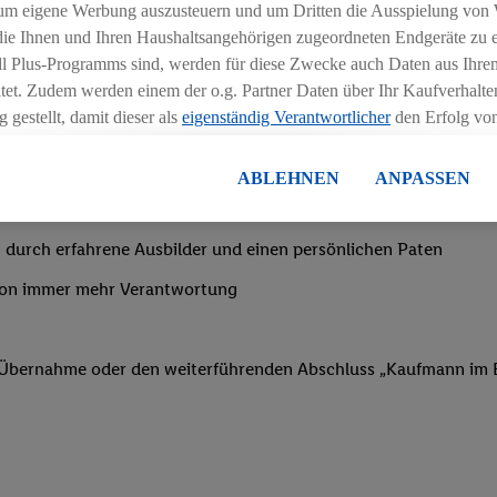
ngszeiten deiner Filiale
um eigene Werbung auszusteuern und um Dritten die Ausspielung von
 die Ihnen und Ihren Haushaltsangehörigen zugeordneten Endgeräte zu 
dl Plus-Programms sind, werden für diese Zwecke auch Daten aus Ihrem
tet. Zudem werden einem der o.g. Partner Daten über Ihr Kaufverhalten
 gestellt, damit dieser als
eigenständig Verantwortlicher
den Erfolg v
essen kann.
nachtsgeld
lisierter Werbung basiert auf der Generierung von auch mit Daten von
ABLEHNEN
ANPASSEN
en. Dies umfasst die Zusammenführung von Daten (z.B. über Ihre Nutzu
en Lidl-Diensten, Informationen aus Ihrem Kundenkonto - z.B. Alter od
 durch erfahrene Ausbilder und einen persönlichen Paten
andortdaten) auch über verschiedene Endgeräte und Lidl-Dienste hinwe
er dem Zugriff auf Informationen auf Ihren Endgeräten zur Erstellung 
von immer mehr Verantwortung
en). Im Zusammenhang mit dem Ausspielen dieser Werbung erfolgen V
gsmessung der Werbung, zur Zielgruppenforschung, zur Entwicklung v
rung und Optimierung dieser Werbeausspielungen.
f Übernahme oder den weiterführenden Abschluss „Kaufmann im E
ustimmung dazu erteilen und danach ein Lidl Plus-Konto erstellen bzw. s
-Konto einloggen, kann darüber hinaus auch Ihre dort angegebene E-M
wortlichkeit mit einem der oben genannten Partner verwendet werden,
ng zu erstellen (die sogenannte EUID), die wir sodann ähnlich wie die
nung verwenden können, um Sie in von Dritten betriebenen Diensten 