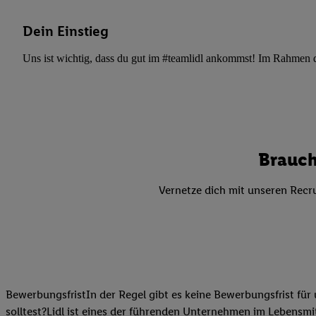
Datenschutzbestimmu
Verwendungszwecke ode
Dein Einstieg
und Funktionen im Ra
Gewährleistung der Si
Uns ist wichtig, dass du gut im #teamlidl ankommst! Im Rahmen dei
Anzeige von Werbung u
Verknüpfung verschiede
Messung des Erfolgs 
Technologie für digita
Verwendung genauer
Brauch
oder Zugriff auf I
von Zielgruppen d
Vernetze dich mit unseren Recru
reduzierter Daten
zur Auswahl person
Liste der Partn
BewerbungsfristIn der Regel gibt es keine Bewerbungsfrist für 
solltest?Lidl ist eines der führenden Unternehmen im Lebensmit