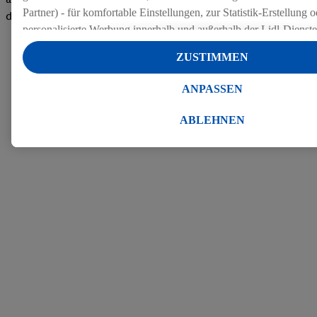
Partner) - für komfortable Einstellungen, zur Statistik-Erstellung o
den Bewertungen
personalisierte Werbung innerhalb und außerhalb der Lidl-Dienst
Datenverarbeitungen für personalisierte Werbung werden durchge
ZUSTIMMEN
Werbung auszusteuern und um Dritten die Ausspielung von Werb
Lidl-Dienste über die Ihnen und Ihren Haushaltsangehörigen zug
ANPASSEN
Endgeräte zu ermöglichen. Sofern Sie Teilnehmer des Lidl Plus-
werden für diese Zwecke auch Daten aus Ihrem Filial-Kaufverhalte
ABLEHNEN
Zudem werden einem der o.g. Partner Daten über Ihr Kaufverhalte
Diensten zur Verfügung gestellt, damit dieser als
eigenständig Ver
Erfolg von Werbekampagnen seiner Auftraggeber messen kann.
Die Erstellung personalisierter Werbung basiert auf der Generier
Daten von anderen Diensten angereicherten Profilen. Dies umfasst
Zusammenführung von Daten (z.B. über Ihre Nutzung der Lidl-Di
Kaufverhalten in den Lidl-Diensten, Informationen aus Ihrem Ku
Alter oder Geschlecht - sowie Ihre genauen Standortdaten) auch 
Endgeräte und Lidl-Dienste hinweg einschließlich dem Speichern
dem Zugriff auf Informationen auf Ihren Endgeräten zur Erstellu
Zielgruppen (sogenannten Segmenten). Im Zusammenhang mit d