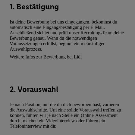
Kennung verwenden, um Sie wiederzuerkennen und Erkenntnisse
1. Bestätigung
Nutzungsverhalten in den Lidl-Diensten zu erfassen. Insbesonder
mittels dieser Technologie auch auf Diensten wiedererkannt werd
Ist deine Bewerbung bei uns eingegangen, bekommst du
Dritten betrieben werden, damit wir Ihnen dort personalisierte W
automatisch eine Eingangsbestätigung per E-Mail.
können. Sie können Ihre Einwilligung speziell zur Nutzung der U
Anschließend sichtet und prüft unser Recruiting-Team deine
Bewerbung genau. Wenn du die notwendigen
zusätzlich zur weiter unten erläuterten Möglichkeit, Ihre Einwilli
Voraussetzungen erfüllst, beginnt ein mehrstufiger
widerrufen - jederzeit auch über
das Datenschutzportal von Utiq
Auswahlprozess.
(„consenthub“)
oder über „Anpassen“/„Nutzung der Telekommunik
Weitere Infos zur Bewerbung bei Lidl
Utiq-Technologie für digitales Marketing“ am unteren Ende diese
(nur für die Lidl-Dienste) widerrufen. Weitere Informationen finde
den
Datenschutzbestimmungen von Utiq
.
Durch einen Klick auf „Ablehnen“ können Sie nur den Einsatz n
2. Vorauswahl
Techniken zulassen. Durch einen Klick auf „Zustimmen“ stimmen 
Verarbeitungen zu sämtlichen vorgenannten Zwecken unter Einbi
genannten Partner zu. Weitere Informationen, auch zur Speicherd
Je nach Position, auf die du dich beworben hast, variieren
die Auswahlschritte. Um eine solide Vorauswahl treffen zu
und zu Ihrem Recht, Ihre Einwilligung jederzeit mit Wirkung für 
können, führen wir je nach Stelle ein Online-Assessment
widerrufen, finden Sie in unseren
Datenschutzbestimmungen
.
Die
durch, machen ein Videointerview oder führen ein
Sie hier.
Unter „Anpassen“ können Sie einzelne Verwendungszwe
Telefoninterview mit dir.
zulassen; das gilt auch für die nachfolgend schlagwortartig bena