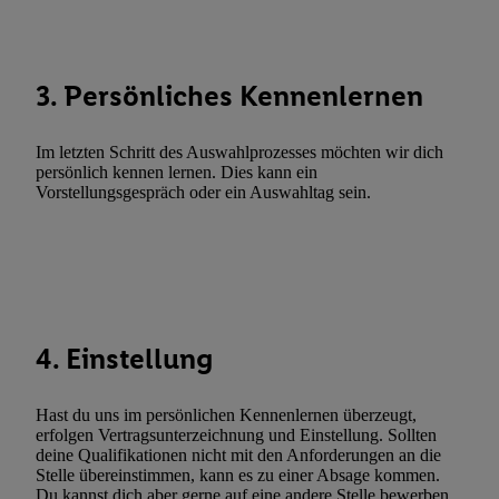
Funktionen im Rahmen des Einsatzes des IAB TCF für Werbung
Erfolgsmessung:
Gewährleistung der Sicherheit, Verhinderung und Aufdeckung v
3. Persönliches Kennenlernen
Fehlerbehebung, Bereitstellung und Anzeige von Werbung und In
Abgleichung und Kombination von Daten aus unterschiedlichen 
Im letzten Schritt des Auswahlprozesses möchten wir dich
Verknüpfung verschiedener Endgeräte, Identifikation von Geräte
persönlich kennen lernen. Dies kann ein
automatisch übermittelter Informationen, Messung des Erfolgs vo
Vorstellungsgespräch oder ein Auswahltag sein.
Werbekampagnen durch TTD und Nutzung der Telekommunikatio
Utiq-Technologie für digitales Marketing, sowie:
Verwendung genauer Standortdaten. Erstellung von Profilen für 
Werbung. Speichern von oder Zugriff auf Informationen auf ei
Entwicklung und Verbesserung der Angebote. Analyse von Zie
4. Einstellung
Statistiken oder Kombinationen von Daten aus verschiedenen Q
Verwendung reduzierter Daten zur Auswahl von Werbeanzeige
Werbeleistung. Verwendung von Profilen zur Auswahl personali
Hast du uns im persönlichen Kennenlernen überzeugt,
Werbung.
erfolgen Vertragsunterzeichnung und Einstellung. Sollten
deine Qualifikationen nicht mit den Anforderungen an die
Liste der Partner (Lieferanten)
Stelle übereinstimmen, kann es zu einer Absage kommen.
Du kannst dich aber gerne auf eine andere Stelle bewerben.