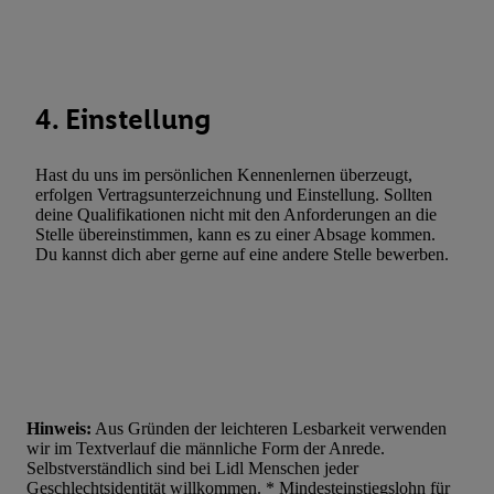
Werbung. Speichern von oder Zugriff auf Informationen auf ei
Entwicklung und Verbesserung der Angebote. Analyse von Zie
Statistiken oder Kombinationen von Daten aus verschiedenen Q
Verwendung reduzierter Daten zur Auswahl von Werbeanzeige
4. Einstellung
Werbeleistung. Verwendung von Profilen zur Auswahl personali
Werbung.
Hast du uns im persönlichen Kennenlernen überzeugt,
Liste der Partner (Lieferanten)
erfolgen Vertragsunterzeichnung und Einstellung. Sollten
deine Qualifikationen nicht mit den Anforderungen an die
Stelle übereinstimmen, kann es zu einer Absage kommen.
Du kannst dich aber gerne auf eine andere Stelle bewerben.
Hinweis:
Aus Gründen der leichteren Lesbarkeit verwenden
wir im Textverlauf die männliche Form der Anrede.
Selbstverständlich sind bei Lidl Menschen jeder
Geschlechtsidentität willkommen. * Mindesteinstiegslohn für