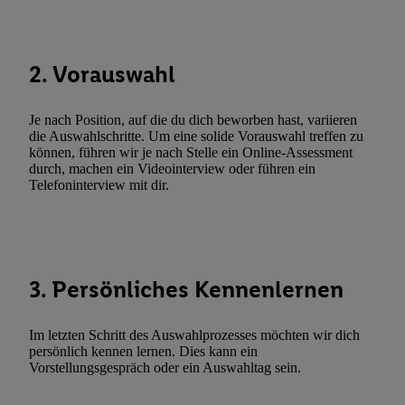
Durch einen Klick auf „Ablehnen“ können Sie nur den Einsatz n
Techniken zulassen. Durch einen Klick auf „Zustimmen“ stimmen 
Verarbeitungen zu sämtlichen vorgenannten Zwecken unter Einbi
2. Vorauswahl
genannten Partner zu. Weitere Informationen, auch zur Speicherd
und zu Ihrem Recht, Ihre Einwilligung jederzeit mit Wirkung für 
Je nach Position, auf die du dich beworben hast, variieren
widerrufen, finden Sie in unseren
Datenschutzbestimmungen
.
Die
die Auswahlschritte. Um eine solide Vorauswahl treffen zu
Sie hier.
Unter „Anpassen“ können Sie einzelne Verwendungszwe
können, führen wir je nach Stelle ein Online-Assessment
durch, machen ein Videointerview oder führen ein
zulassen; das gilt auch für die nachfolgend schlagwortartig bena
Telefoninterview mit dir.
Funktionen im Rahmen des Einsatzes des IAB TCF für Werbung
Erfolgsmessung:
Gewährleistung der Sicherheit, Verhinderung und Aufdeckung v
Fehlerbehebung, Bereitstellung und Anzeige von Werbung und In
Abgleichung und Kombination von Daten aus unterschiedlichen 
3. Persönliches Kennenlernen
Verknüpfung verschiedener Endgeräte, Identifikation von Geräte
automatisch übermittelter Informationen, Messung des Erfolgs vo
Im letzten Schritt des Auswahlprozesses möchten wir dich
Werbekampagnen durch TTD und Nutzung der Telekommunikatio
persönlich kennen lernen. Dies kann ein
Vorstellungsgespräch oder ein Auswahltag sein.
Utiq-Technologie für digitales Marketing, sowie:
Verwendung genauer Standortdaten. Erstellung von Profilen für 