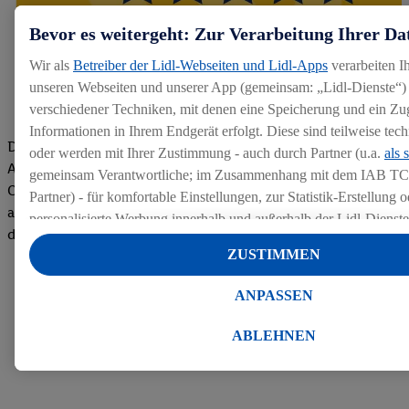
Bevor es weitergeht: Zur Verarbeitung Ihrer Da
Wir als
Betreiber der Lidl-Webseiten und Lidl-Apps
verarbeiten I
unseren Webseiten und unserer App (gemeinsam: „Lidl-Dienste“) 
verschiedener Techniken, mit denen eine Speicherung und ein Zug
Informationen in Ihrem Endgerät erfolgt. Diese sind teilweise te
Die Bewertungen von aktuellen und ehemaligen Mitarbeitern,
oder werden mit Ihrer Zustimmung - auch durch Partner (u.a.
als 
Azubis und externen Bewerbern haben uns zu einer Top
gemeinsam Verantwortliche; im Zusammenhang mit dem IAB TC
Company gemacht. Wir freuen uns über unseren guten Score
Partner) - für komfortable Einstellungen, zur Statistik-Erstellung o
auf dem Arbeitgeber-Bewertungsportal kununu.Hier geht's zu
personalisierte Werbung innerhalb und außerhalb der Lidl-Dienst
den Bewertungen
Datenverarbeitungen für personalisierte Werbung werden durchge
ZUSTIMMEN
Werbung auszusteuern und um Dritten die Ausspielung von Werb
Lidl-Dienste über die Ihnen und Ihren Haushaltsangehörigen zug
ANPASSEN
Endgeräte zu ermöglichen. Sofern Sie Teilnehmer des Lidl Plus-
werden für diese Zwecke auch Daten aus Ihrem Filial-Kaufverhalte
ABLEHNEN
Zudem werden einem der o.g. Partner Daten über Ihr Kaufverhalte
Diensten zur Verfügung gestellt, damit dieser als
eigenständig Ver
Erfolg von Werbekampagnen seiner Auftraggeber messen kann.