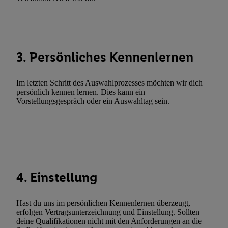
Fehlerbehebung, Bereitstellung und Anzeige von Werbung und In
Abgleichung und Kombination von Daten aus unterschiedlichen 
Verknüpfung verschiedener Endgeräte, Identifikation von Geräte
automatisch übermittelter Informationen, Messung des Erfolgs vo
Werbekampagnen durch TTD und Nutzung der Telekommunikatio
3. Persönliches Kennenlernen
Utiq-Technologie für digitales Marketing, sowie:
Verwendung genauer Standortdaten. Erstellung von Profilen für 
Im letzten Schritt des Auswahlprozesses möchten wir dich
Werbung. Speichern von oder Zugriff auf Informationen auf ei
persönlich kennen lernen. Dies kann ein
Vorstellungsgespräch oder ein Auswahltag sein.
Entwicklung und Verbesserung der Angebote. Analyse von Zie
Statistiken oder Kombinationen von Daten aus verschiedenen Q
Verwendung reduzierter Daten zur Auswahl von Werbeanzeige
Werbeleistung. Verwendung von Profilen zur Auswahl personali
Werbung.
Liste der Partner (Lieferanten)
4. Einstellung
Hast du uns im persönlichen Kennenlernen überzeugt,
erfolgen Vertragsunterzeichnung und Einstellung. Sollten
deine Qualifikationen nicht mit den Anforderungen an die