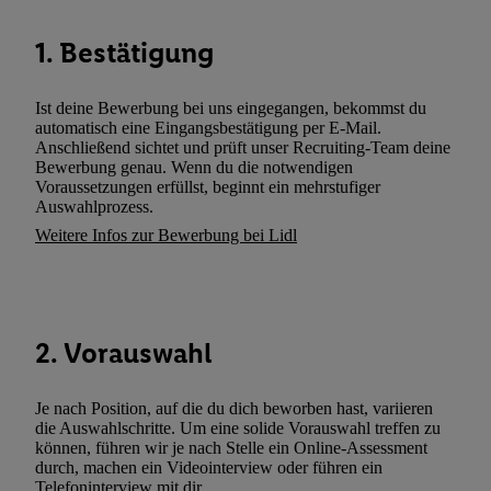
können. Sie können Ihre Einwilligung speziell zur Nutzung der U
zusätzlich zur weiter unten erläuterten Möglichkeit, Ihre Einwilli
1. Bestätigung
widerrufen - jederzeit auch über
das Datenschutzportal von Utiq
(„consenthub“)
oder über „Anpassen“/„Nutzung der Telekommunik
Ist deine Bewerbung bei uns eingegangen, bekommst du
Utiq-Technologie für digitales Marketing“ am unteren Ende diese
automatisch eine Eingangsbestätigung per E-Mail.
Anschließend sichtet und prüft unser Recruiting-Team deine
(nur für die Lidl-Dienste) widerrufen. Weitere Informationen finde
Bewerbung genau. Wenn du die notwendigen
den
Datenschutzbestimmungen von Utiq
.
Voraussetzungen erfüllst, beginnt ein mehrstufiger
Durch einen Klick auf „Ablehnen“ können Sie nur den Einsatz n
Auswahlprozess.
Techniken zulassen. Durch einen Klick auf „Zustimmen“ stimmen 
Weitere Infos zur Bewerbung bei Lidl
Verarbeitungen zu sämtlichen vorgenannten Zwecken unter Einbi
genannten Partner zu. Weitere Informationen, auch zur Speicherd
und zu Ihrem Recht, Ihre Einwilligung jederzeit mit Wirkung für 
widerrufen, finden Sie in unseren
Datenschutzbestimmungen
.
Die
2. Vorauswahl
Sie hier.
Unter „Anpassen“ können Sie einzelne Verwendungszwe
zulassen; das gilt auch für die nachfolgend schlagwortartig bena
Je nach Position, auf die du dich beworben hast, variieren
Funktionen im Rahmen des Einsatzes des IAB TCF für Werbung
die Auswahlschritte. Um eine solide Vorauswahl treffen zu
Erfolgsmessung:
können, führen wir je nach Stelle ein Online-Assessment
Gewährleistung der Sicherheit, Verhinderung und Aufdeckung v
durch, machen ein Videointerview oder führen ein
Telefoninterview mit dir.