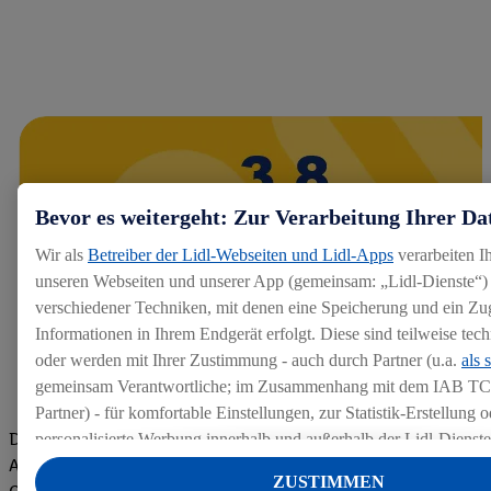
Bevor es weitergeht: Zur Verarbeitung Ihrer Da
Wir als
Betreiber der Lidl-Webseiten und Lidl-Apps
verarbeiten I
unseren Webseiten und unserer App (gemeinsam: „Lidl-Dienste“) 
verschiedener Techniken, mit denen eine Speicherung und ein Zug
Informationen in Ihrem Endgerät erfolgt. Diese sind teilweise te
oder werden mit Ihrer Zustimmung - auch durch Partner (u.a.
als 
gemeinsam Verantwortliche; im Zusammenhang mit dem IAB TC
Partner) - für komfortable Einstellungen, zur Statistik-Erstellung o
Die Bewertungen von aktuellen und ehemaligen Mitarbeitern,
personalisierte Werbung innerhalb und außerhalb der Lidl-Dienst
Azubis und externen Bewerbern haben uns zu einer Top
Datenverarbeitungen für personalisierte Werbung werden durchge
ZUSTIMMEN