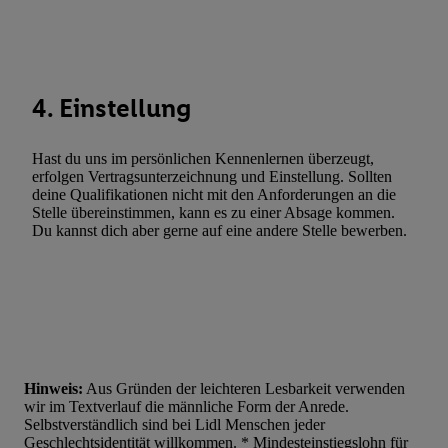
Werbung. Speichern von oder Zugriff auf Informationen auf ei
Entwicklung und Verbesserung der Angebote. Analyse von Zie
Statistiken oder Kombinationen von Daten aus verschiedenen Q
Verwendung reduzierter Daten zur Auswahl von Werbeanzeige
4. Einstellung
Werbeleistung. Verwendung von Profilen zur Auswahl personali
Werbung.
Hast du uns im persönlichen Kennenlernen überzeugt,
Liste der Partner (Lieferanten)
erfolgen Vertragsunterzeichnung und Einstellung. Sollten
deine Qualifikationen nicht mit den Anforderungen an die
Stelle übereinstimmen, kann es zu einer Absage kommen.
Du kannst dich aber gerne auf eine andere Stelle bewerben.
Hinweis:
Aus Gründen der leichteren Lesbarkeit verwenden
wir im Textverlauf die männliche Form der Anrede.
Selbstverständlich sind bei Lidl Menschen jeder
Geschlechtsidentität willkommen. * Mindesteinstiegslohn für