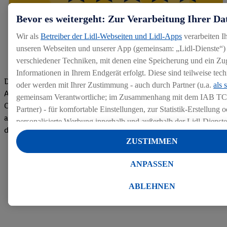
Bevor es weitergeht: Zur Verarbeitung Ihrer Da
Wir als
Betreiber der Lidl-Webseiten und Lidl-Apps
verarbeiten I
unseren Webseiten und unserer App (gemeinsam: „Lidl-Dienste“) 
verschiedener Techniken, mit denen eine Speicherung und ein Zug
Informationen in Ihrem Endgerät erfolgt. Diese sind teilweise te
Die Bewertungen von aktuellen und ehemaligen Mitarbeitern,
oder werden mit Ihrer Zustimmung - auch durch Partner (u.a.
als 
Azubis und externen Bewerbern haben uns zu einer Top
gemeinsam Verantwortliche; im Zusammenhang mit dem IAB TC
Company gemacht. Wir freuen uns über unseren guten Score
Partner) - für komfortable Einstellungen, zur Statistik-Erstellung o
auf dem Arbeitgeber-Bewertungsportal kununu.Hier geht's zu
personalisierte Werbung innerhalb und außerhalb der Lidl-Dienst
den Bewertungen
Datenverarbeitungen für personalisierte Werbung werden durchge
ZUSTIMMEN
Werbung auszusteuern und um Dritten die Ausspielung von Werb
Lidl-Dienste über die Ihnen und Ihren Haushaltsangehörigen zug
ANPASSEN
Endgeräte zu ermöglichen. Sofern Sie Teilnehmer des Lidl Plus-
werden für diese Zwecke auch Daten aus Ihrem Filial-Kaufverhalte
ABLEHNEN
Zudem werden einem der o.g. Partner Daten über Ihr Kaufverhalte
Diensten zur Verfügung gestellt, damit dieser als
eigenständig Ver
Erfolg von Werbekampagnen seiner Auftraggeber messen kann.