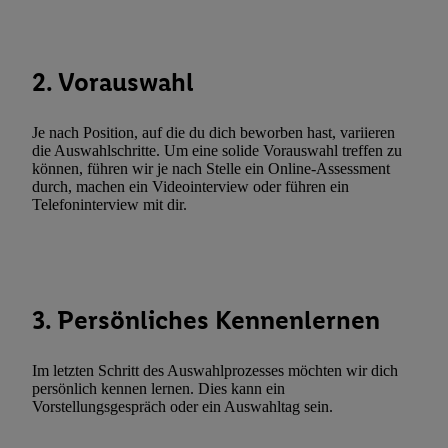
Durch einen Klick auf „Ablehnen“ können Sie nur den Einsatz n
Techniken zulassen. Durch einen Klick auf „Zustimmen“ stimmen 
Verarbeitungen zu sämtlichen vorgenannten Zwecken unter Einbi
2. Vorauswahl
genannten Partner zu. Weitere Informationen, auch zur Speicherd
und zu Ihrem Recht, Ihre Einwilligung jederzeit mit Wirkung für 
Je nach Position, auf die du dich beworben hast, variieren
widerrufen, finden Sie in unseren
Datenschutzbestimmungen
.
Die
die Auswahlschritte. Um eine solide Vorauswahl treffen zu
Sie hier.
Unter „Anpassen“ können Sie einzelne Verwendungszwe
können, führen wir je nach Stelle ein Online-Assessment
durch, machen ein Videointerview oder führen ein
zulassen; das gilt auch für die nachfolgend schlagwortartig bena
Telefoninterview mit dir.
Funktionen im Rahmen des Einsatzes des IAB TCF für Werbung
Erfolgsmessung:
Gewährleistung der Sicherheit, Verhinderung und Aufdeckung v
Fehlerbehebung, Bereitstellung und Anzeige von Werbung und In
Abgleichung und Kombination von Daten aus unterschiedlichen 
3. Persönliches Kennenlernen
Verknüpfung verschiedener Endgeräte, Identifikation von Geräte
automatisch übermittelter Informationen, Messung des Erfolgs vo
Im letzten Schritt des Auswahlprozesses möchten wir dich
Werbekampagnen durch TTD und Nutzung der Telekommunikatio
persönlich kennen lernen. Dies kann ein
Vorstellungsgespräch oder ein Auswahltag sein.
Utiq-Technologie für digitales Marketing, sowie:
Verwendung genauer Standortdaten. Erstellung von Profilen für 