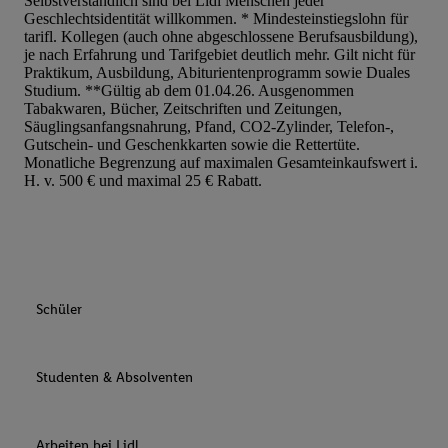
Selbstverständlich sind bei Lidl Menschen jeder
Geschlechtsidentität willkommen. * Mindesteinstiegslohn für
tarifl. Kollegen (auch ohne abgeschlossene Berufsausbildung),
je nach Erfahrung und Tarifgebiet deutlich mehr. Gilt nicht für
Praktikum, Ausbildung, Abiturientenprogramm sowie Duales
Studium. **Gültig ab dem 01.04.26. Ausgenommen
Tabakwaren, Bücher, Zeitschriften und Zeitungen,
Säuglingsanfangsnahrung, Pfand, CO2-Zylinder, Telefon-,
Gutschein- und Geschenkkarten sowie die Rettertüte.
Monatliche Begrenzung auf maximalen Gesamteinkaufswert i.
H. v. 500 € und maximal 25 € Rabatt.
Schüler
Studenten & Absolventen
Arbeiten bei Lidl