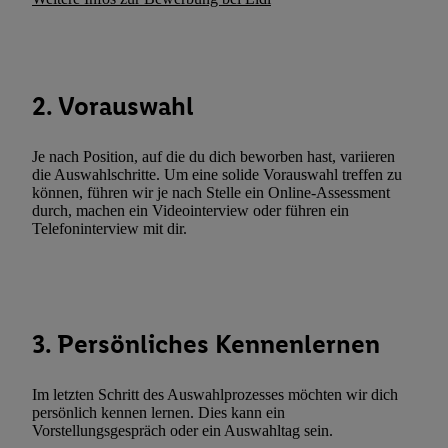
den
Datenschutzbestimmungen von Utiq
.
Durch einen Klick auf „Ablehnen“ können Sie nur den Einsatz n
Techniken zulassen. Durch einen Klick auf „Zustimmen“ stimmen 
Verarbeitungen zu sämtlichen vorgenannten Zwecken unter Einbi
2. Vorauswahl
genannten Partner zu. Weitere Informationen, auch zur Speicherd
und zu Ihrem Recht, Ihre Einwilligung jederzeit mit Wirkung für 
Je nach Position, auf die du dich beworben hast, variieren
widerrufen, finden Sie in unseren
Datenschutzbestimmungen
.
Die
die Auswahlschritte. Um eine solide Vorauswahl treffen zu
Sie hier.
Unter „Anpassen“ können Sie einzelne Verwendungszwe
können, führen wir je nach Stelle ein Online-Assessment
zulassen; das gilt auch für die nachfolgend schlagwortartig bena
durch, machen ein Videointerview oder führen ein
Telefoninterview mit dir.
Funktionen im Rahmen des Einsatzes des IAB TCF für Werbung
Erfolgsmessung:
Gewährleistung der Sicherheit, Verhinderung und Aufdeckung v
Fehlerbehebung, Bereitstellung und Anzeige von Werbung und In
Abgleichung und Kombination von Daten aus unterschiedlichen 
3. Persönliches Kennenlernen
Verknüpfung verschiedener Endgeräte, Identifikation von Geräte
automatisch übermittelter Informationen, Messung des Erfolgs vo
Im letzten Schritt des Auswahlprozesses möchten wir dich
Werbekampagnen durch TTD und Nutzung der Telekommunikatio
persönlich kennen lernen. Dies kann ein
Utiq-Technologie für digitales Marketing, sowie:
Vorstellungsgespräch oder ein Auswahltag sein.