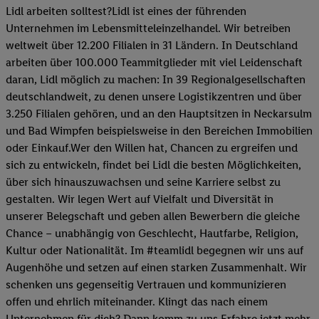
Lidl arbeiten solltest?Lidl ist eines der führenden
Unternehmen im Lebensmitteleinzelhandel. Wir betreiben
weltweit über 12.200 Filialen in 31 Ländern. In Deutschland
arbeiten über 100.000 Teammitglieder mit viel Leidenschaft
daran, Lidl möglich zu machen: In 39 Regionalgesellschaften
deutschlandweit, zu denen unsere Logistikzentren und über
3.250 Filialen gehören, und an den Hauptsitzen in Neckarsulm
und Bad Wimpfen beispielsweise in den Bereichen Immobilien
oder Einkauf.Wer den Willen hat, Chancen zu ergreifen und
sich zu entwickeln, findet bei Lidl die besten Möglichkeiten,
über sich hinauszuwachsen und seine Karriere selbst zu
gestalten. Wir legen Wert auf Vielfalt und Diversität in
unserer Belegschaft und geben allen Bewerbern die gleiche
Chance – unabhängig von Geschlecht, Hautfarbe, Religion,
Kultur oder Nationalität. Im #teamlidl begegnen wir uns auf
Augenhöhe und setzen auf einen starken Zusammenhalt. Wir
schenken uns gegenseitig Vertrauen und kommunizieren
offen und ehrlich miteinander. Klingt das nach einem
Unternehmen für dich? Dann komm zu uns.​Erfahre jetzt mehr