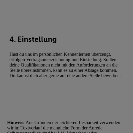
Verwendung genauer Standortdaten. Erstellung von Profilen für 
Werbung. Speichern von oder Zugriff auf Informationen auf ei
Entwicklung und Verbesserung der Angebote. Analyse von Zie
Statistiken oder Kombinationen von Daten aus verschiedenen Q
Verwendung reduzierter Daten zur Auswahl von Werbeanzeige
4. Einstellung
Werbeleistung. Verwendung von Profilen zur Auswahl personali
Werbung.
Hast du uns im persönlichen Kennenlernen überzeugt,
Liste der Partner (Lieferanten)
erfolgen Vertragsunterzeichnung und Einstellung. Sollten
deine Qualifikationen nicht mit den Anforderungen an die
Stelle übereinstimmen, kann es zu einer Absage kommen.
Du kannst dich aber gerne auf eine andere Stelle bewerben.
Hinweis:
Aus Gründen der leichteren Lesbarkeit verwenden
wir im Textverlauf die männliche Form der Anrede.