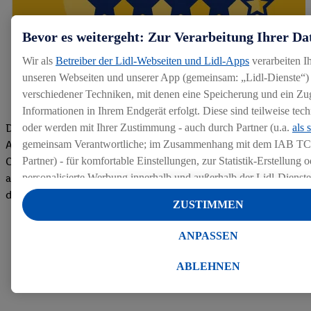
Bevor es weitergeht: Zur Verarbeitung Ihrer Da
Wir als
Betreiber der Lidl-Webseiten und Lidl-Apps
verarbeiten I
unseren Webseiten und unserer App (gemeinsam: „Lidl-Dienste“) 
verschiedener Techniken, mit denen eine Speicherung und ein Zug
Informationen in Ihrem Endgerät erfolgt. Diese sind teilweise te
Die Bewertungen von aktuellen und ehemaligen Mitarbeitern,
oder werden mit Ihrer Zustimmung - auch durch Partner (u.a.
als 
Azubis und externen Bewerbern haben uns zu einer Top
gemeinsam Verantwortliche; im Zusammenhang mit dem IAB TC
Company gemacht. Wir freuen uns über unseren guten Score
Partner) - für komfortable Einstellungen, zur Statistik-Erstellung o
auf dem Arbeitgeber-Bewertungsportal kununu.Hier geht's zu
personalisierte Werbung innerhalb und außerhalb der Lidl-Dienst
den Bewertungen
Datenverarbeitungen für personalisierte Werbung werden durchge
ZUSTIMMEN
Werbung auszusteuern und um Dritten die Ausspielung von Werb
Lidl-Dienste über die Ihnen und Ihren Haushaltsangehörigen zug
ANPASSEN
Endgeräte zu ermöglichen. Sofern Sie Teilnehmer des Lidl Plus-
werden für diese Zwecke auch Daten aus Ihrem Filial-Kaufverhalte
ABLEHNEN
Zudem werden einem der o.g. Partner Daten über Ihr Kaufverhalte
Diensten zur Verfügung gestellt, damit dieser als
eigenständig Ver
Erfolg von Werbekampagnen seiner Auftraggeber messen kann.