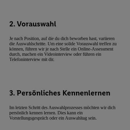
Durch einen Klick auf „Ablehnen“ können Sie nur den Einsatz n
Techniken zulassen. Durch einen Klick auf „Zustimmen“ stimmen 
Verarbeitungen zu sämtlichen vorgenannten Zwecken unter Einbi
2. Vorauswahl
genannten Partner zu. Weitere Informationen, auch zur Speicherd
und zu Ihrem Recht, Ihre Einwilligung jederzeit mit Wirkung für 
Je nach Position, auf die du dich beworben hast, variieren
widerrufen, finden Sie in unseren
Datenschutzbestimmungen
.
Die
die Auswahlschritte. Um eine solide Vorauswahl treffen zu
Sie hier.
Unter „Anpassen“ können Sie einzelne Verwendungszwe
können, führen wir je nach Stelle ein Online-Assessment
durch, machen ein Videointerview oder führen ein
zulassen; das gilt auch für die nachfolgend schlagwortartig bena
Telefoninterview mit dir.
Funktionen im Rahmen des Einsatzes des IAB TCF für Werbung
Erfolgsmessung:
Gewährleistung der Sicherheit, Verhinderung und Aufdeckung v
Fehlerbehebung, Bereitstellung und Anzeige von Werbung und In
Abgleichung und Kombination von Daten aus unterschiedlichen 
3. Persönliches Kennenlernen
Verknüpfung verschiedener Endgeräte, Identifikation von Geräte
automatisch übermittelter Informationen, Messung des Erfolgs vo
Im letzten Schritt des Auswahlprozesses möchten wir dich
Werbekampagnen durch TTD und Nutzung der Telekommunikatio
persönlich kennen lernen. Dies kann ein
Vorstellungsgespräch oder ein Auswahltag sein.
Utiq-Technologie für digitales Marketing, sowie:
Verwendung genauer Standortdaten. Erstellung von Profilen für 