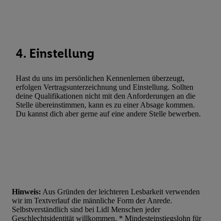
Werbung. Speichern von oder Zugriff auf Informationen auf ei
Entwicklung und Verbesserung der Angebote. Analyse von Zie
Statistiken oder Kombinationen von Daten aus verschiedenen Q
Verwendung reduzierter Daten zur Auswahl von Werbeanzeige
4. Einstellung
Werbeleistung. Verwendung von Profilen zur Auswahl personali
Werbung.
Hast du uns im persönlichen Kennenlernen überzeugt,
Liste der Partner (Lieferanten)
erfolgen Vertragsunterzeichnung und Einstellung. Sollten
deine Qualifikationen nicht mit den Anforderungen an die
Stelle übereinstimmen, kann es zu einer Absage kommen.
Du kannst dich aber gerne auf eine andere Stelle bewerben.
Hinweis:
Aus Gründen der leichteren Lesbarkeit verwenden
wir im Textverlauf die männliche Form der Anrede.
Selbstverständlich sind bei Lidl Menschen jeder
Geschlechtsidentität willkommen. * Mindesteinstiegslohn für