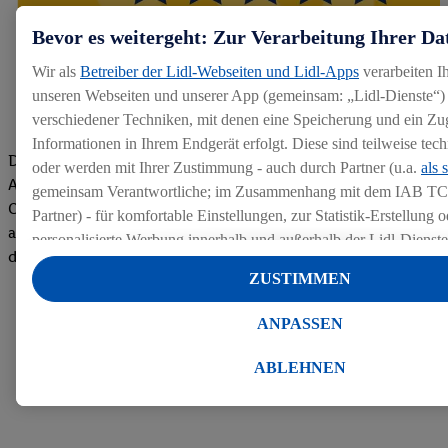
Bevor es weitergeht: Zur Verarbeitung Ihrer Da
Wir als
Betreiber der Lidl-Webseiten und Lidl-Apps
verarbeiten I
unseren Webseiten und unserer App (gemeinsam: „Lidl-Dienste“) 
verschiedener Techniken, mit denen eine Speicherung und ein Zug
Informationen in Ihrem Endgerät erfolgt. Diese sind teilweise te
Die Bewertungen von aktuellen und ehemaligen Mitarbeitern,
oder werden mit Ihrer Zustimmung - auch durch Partner (u.a.
als 
Azubis und externen Bewerbern haben uns zu einer Top
gemeinsam Verantwortliche; im Zusammenhang mit dem IAB TC
Company gemacht. Wir freuen uns über unseren guten Score
Partner) - für komfortable Einstellungen, zur Statistik-Erstellung o
auf dem Arbeitgeber-Bewertungsportal kununu.Hier geht's zu
personalisierte Werbung innerhalb und außerhalb der Lidl-Dienst
den Bewertungen
Datenverarbeitungen für personalisierte Werbung werden durchge
ZUSTIMMEN
Werbung auszusteuern und um Dritten die Ausspielung von Werb
Lidl-Dienste über die Ihnen und Ihren Haushaltsangehörigen zug
ANPASSEN
Endgeräte zu ermöglichen. Sofern Sie Teilnehmer des Lidl Plus-
werden für diese Zwecke auch Daten aus Ihrem Filial-Kaufverhalte
ABLEHNEN
Zudem werden einem der o.g. Partner Daten über Ihr Kaufverhalte
Diensten zur Verfügung gestellt, damit dieser als
eigenständig Ver
Erfolg von Werbekampagnen seiner Auftraggeber messen kann.