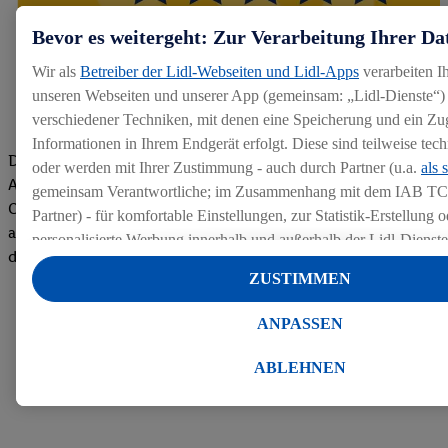
Bevor es weitergeht: Zur Verarbeitung Ihrer Da
Wir als
Betreiber der Lidl-Webseiten und Lidl-Apps
verarbeiten I
unseren Webseiten und unserer App (gemeinsam: „Lidl-Dienste“) 
verschiedener Techniken, mit denen eine Speicherung und ein Zug
Informationen in Ihrem Endgerät erfolgt. Diese sind teilweise te
Die Bewertungen von aktuellen und ehemaligen Mitarbeitern,
oder werden mit Ihrer Zustimmung - auch durch Partner (u.a.
als 
Azubis und externen Bewerbern haben uns zu einer Top
gemeinsam Verantwortliche; im Zusammenhang mit dem IAB TC
Company gemacht. Wir freuen uns über unseren guten Score
Partner) - für komfortable Einstellungen, zur Statistik-Erstellung o
auf dem Arbeitgeber-Bewertungsportal kununu.Hier geht's zu
personalisierte Werbung innerhalb und außerhalb der Lidl-Dienst
den Bewertungen
Datenverarbeitungen für personalisierte Werbung werden durchge
ZUSTIMMEN
Werbung auszusteuern und um Dritten die Ausspielung von Werb
Lidl-Dienste über die Ihnen und Ihren Haushaltsangehörigen zug
ANPASSEN
Endgeräte zu ermöglichen. Sofern Sie Teilnehmer des Lidl Plus-
werden für diese Zwecke auch Daten aus Ihrem Filial-Kaufverhalte
ABLEHNEN
Zudem werden einem der o.g. Partner Daten über Ihr Kaufverhalte
Diensten zur Verfügung gestellt, damit dieser als
eigenständig Ver
Erfolg von Werbekampagnen seiner Auftraggeber messen kann.