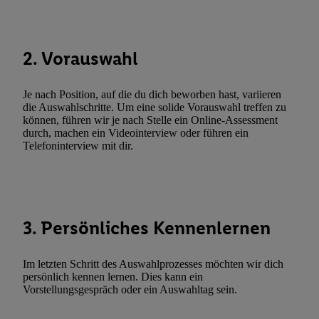
Durch einen Klick auf „Ablehnen“ können Sie nur den Einsatz n
Techniken zulassen. Durch einen Klick auf „Zustimmen“ stimmen 
Verarbeitungen zu sämtlichen vorgenannten Zwecken unter Einbi
2. Vorauswahl
genannten Partner zu. Weitere Informationen, auch zur Speicherd
und zu Ihrem Recht, Ihre Einwilligung jederzeit mit Wirkung für 
Je nach Position, auf die du dich beworben hast, variieren
widerrufen, finden Sie in unseren
Datenschutzbestimmungen
.
Die
die Auswahlschritte. Um eine solide Vorauswahl treffen zu
Sie hier.
Unter „Anpassen“ können Sie einzelne Verwendungszwe
können, führen wir je nach Stelle ein Online-Assessment
durch, machen ein Videointerview oder führen ein
zulassen; das gilt auch für die nachfolgend schlagwortartig bena
Telefoninterview mit dir.
Funktionen im Rahmen des Einsatzes des IAB TCF für Werbung
Erfolgsmessung:
Gewährleistung der Sicherheit, Verhinderung und Aufdeckung v
Fehlerbehebung, Bereitstellung und Anzeige von Werbung und In
Abgleichung und Kombination von Daten aus unterschiedlichen 
3. Persönliches Kennenlernen
Verknüpfung verschiedener Endgeräte, Identifikation von Geräte
automatisch übermittelter Informationen, Messung des Erfolgs vo
Im letzten Schritt des Auswahlprozesses möchten wir dich
Werbekampagnen durch TTD und Nutzung der Telekommunikatio
persönlich kennen lernen. Dies kann ein
Vorstellungsgespräch oder ein Auswahltag sein.
Utiq-Technologie für digitales Marketing, sowie:
Verwendung genauer Standortdaten. Erstellung von Profilen für 