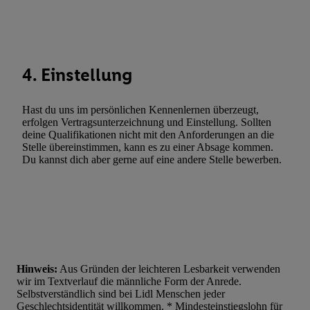
Werbung. Speichern von oder Zugriff auf Informationen auf ei
Entwicklung und Verbesserung der Angebote. Analyse von Zie
Statistiken oder Kombinationen von Daten aus verschiedenen Q
Verwendung reduzierter Daten zur Auswahl von Werbeanzeige
4. Einstellung
Werbeleistung. Verwendung von Profilen zur Auswahl personali
Werbung.
Hast du uns im persönlichen Kennenlernen überzeugt,
Liste der Partner (Lieferanten)
erfolgen Vertragsunterzeichnung und Einstellung. Sollten
deine Qualifikationen nicht mit den Anforderungen an die
Stelle übereinstimmen, kann es zu einer Absage kommen.
Du kannst dich aber gerne auf eine andere Stelle bewerben.
Hinweis:
Aus Gründen der leichteren Lesbarkeit verwenden
wir im Textverlauf die männliche Form der Anrede.
Selbstverständlich sind bei Lidl Menschen jeder
Geschlechtsidentität willkommen. * Mindesteinstiegslohn für