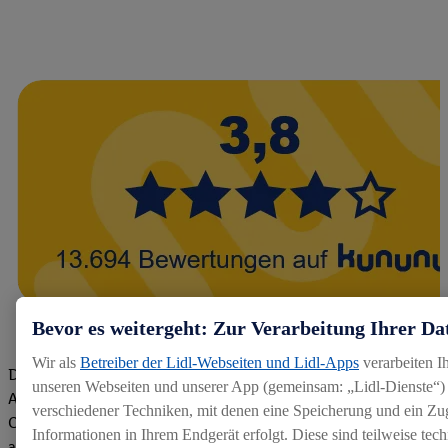
Bevor es weitergeht: Zur Verarbeitung Ihrer Da
Wir als
Betreiber der Lidl-Webseiten und Lidl-Apps
verarbeiten I
Die Bewertungen von aktuellen und ehemaligen Mitarbeitern,
unseren Webseiten und unserer App (gemeinsam: „Lidl-Dienste“) 
Azubis und externen Bewerbern haben uns zu einer Top
verschiedener Techniken, mit denen eine Speicherung und ein Zug
Company gemacht. Wir freuen uns über unseren guten Score
Informationen in Ihrem Endgerät erfolgt. Diese sind teilweise te
auf dem Arbeitgeber-Bewertungsportal kununu.Hier geht's zu