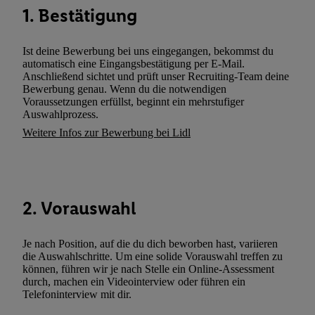
Netzbetreiber weiter, der anhand der IP-Adresse und einer Kund
1. Bestätigung
wie z.B. Ihrer Mobilfunknummer, eine Kennung für Utiq erstellt.
Kennung verwenden, um Sie wiederzuerkennen und Erkenntnisse
Ist deine Bewerbung bei uns eingegangen, bekommst du
Nutzungsverhalten in den Lidl-Diensten zu erfassen. Insbesonder
automatisch eine Eingangsbestätigung per E-Mail.
mittels dieser Technologie auch auf Diensten wiedererkannt werd
Anschließend sichtet und prüft unser Recruiting-Team deine
Dritten betrieben werden, damit wir Ihnen dort personalisierte W
Bewerbung genau. Wenn du die notwendigen
Voraussetzungen erfüllst, beginnt ein mehrstufiger
können. Sie können Ihre Einwilligung speziell zur Nutzung der U
Auswahlprozess.
zusätzlich zur weiter unten erläuterten Möglichkeit, Ihre Einwilli
Weitere Infos zur Bewerbung bei Lidl
widerrufen - jederzeit auch über
das Datenschutzportal von Utiq
(„consenthub“)
oder über „Anpassen“/„Nutzung der Telekommunik
Utiq-Technologie für digitales Marketing“ am unteren Ende diese
(nur für die Lidl-Dienste) widerrufen. Weitere Informationen finde
2. Vorauswahl
den
Datenschutzbestimmungen von Utiq
.
Durch einen Klick auf „Ablehnen“ können Sie nur den Einsatz n
Techniken zulassen. Durch einen Klick auf „Zustimmen“ stimmen 
Je nach Position, auf die du dich beworben hast, variieren
Verarbeitungen zu sämtlichen vorgenannten Zwecken unter Einbi
die Auswahlschritte. Um eine solide Vorauswahl treffen zu
können, führen wir je nach Stelle ein Online-Assessment
genannten Partner zu. Weitere Informationen, auch zur Speicherd
durch, machen ein Videointerview oder führen ein
und zu Ihrem Recht, Ihre Einwilligung jederzeit mit Wirkung für 
Telefoninterview mit dir.
widerrufen, finden Sie in unseren
Datenschutzbestimmungen
.
Die