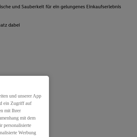
rische und Sauberkeit für ein gelungenes Einkaufserlebnis
atz dabei
eiten und unserer App
 ein Zugriff auf
n mit Ihrer
ammenhang mit dem
r personalisierte
nalisierte Werbung