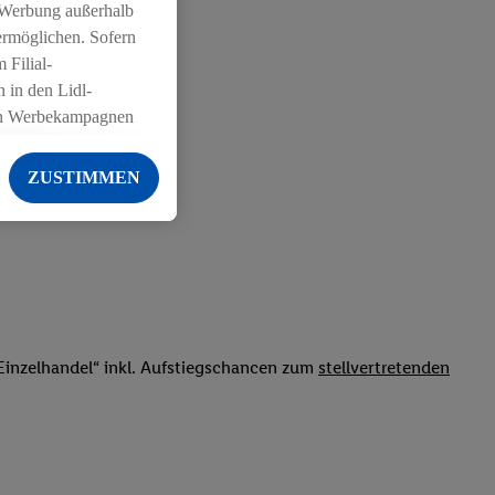
 Werbung außerhalb
ermöglichen. Sofern
 Filial-
 in den Lidl-
on Werbekampagnen
 anderen Diensten
ZUSTIMMEN
ng der Lidl-Dienste,
er Geschlecht -
g einschließlich dem
von Zielgruppen
erarbeitungen auch
on Angeboten sowie
inzelhandel“ inkl. Aufstiegschancen zum
stellvertretenden
ich in Ihr
ail-Adresse von uns
 um daraus eine
 sogleich
zu erkennen und