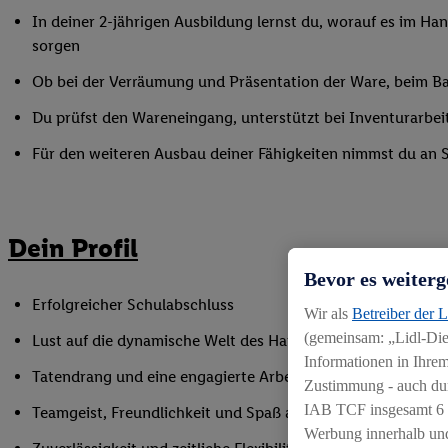
In deiner 2-jährigen Ausbildung lernst du, worauf es im Han
sorgen
Ob bei der Verräumung und Präsentation der Ware, beim Bac
Du prüfst den Wareneingang, unterstützt bei Inventurarbei
Für den weiteren Ausbau deiner Fähigkeiten nimmst du an 
Dein Profil
Bevor es weiterg
Erfolgreicher Schulabschluss
Wir als
Betreiber der 
(gemeinsam: „Lidl-Dien
Lust auf die dynamische Welt des Handels
Informationen in Ihrem
Tatendrang und eine engagierte Arbeitsweise
Zustimmung - auch dur
IAB TCF insgesamt
6
Teamgeist, Freundlichkeit und Spaß am Umgang mit Mens
Werbung innerhalb und