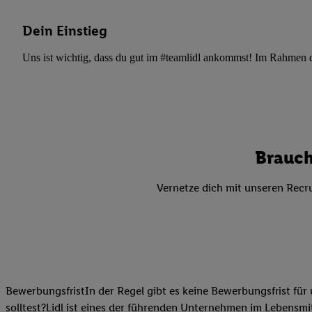
Datenschutzbestimmu
Verwendungszwecke ode
Dein Einstieg
und Funktionen im Ra
Gewährleistung der Si
Uns ist wichtig, dass du gut im #teamlidl ankommst! Im Rahmen dei
Anzeige von Werbung u
Verknüpfung verschiede
Messung des Erfolgs 
Technologie für digita
Verwendung genauer
Brauch
oder Zugriff auf I
von Zielgruppen d
Vernetze dich mit unseren Recru
reduzierter Daten
zur Auswahl person
Liste der Partn
BewerbungsfristIn der Regel gibt es keine Bewerbungsfrist für 
solltest?Lidl ist eines der führenden Unternehmen im Lebensmit