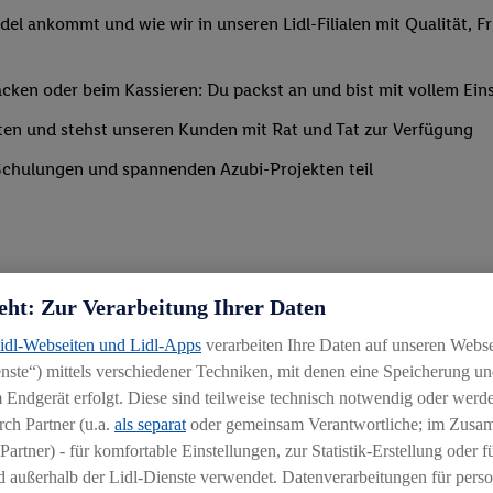
del ankommt und wie wir in unseren Lidl-Filialen mit Qualität, F
ken oder beim Kassieren: Du packst an und bist mit vollem Eins
ten und stehst unseren Kunden mit Rat und Tat zur Verfügung
Schulungen und spannenden Azubi-Projekten teil
eht: Zur Verarbeitung Ihrer Daten
Lidl-Webseiten und Lidl-Apps
verarbeiten Ihre Daten auf unseren Webs
ste“) mittels verschiedener Techniken, mit denen eine Speicherung und
 Endgerät erfolgt. Diese sind teilweise technisch notwendig oder werde
ch Partner (u.a.
als separat
oder gemeinsam Verantwortliche; im Zus
Partner) - für komfortable Einstellungen, zur Statistik-Erstellung oder fü
chen
 außerhalb der Lidl-Dienste verwendet. Datenverarbeitungen für perso