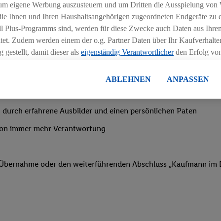
ngszeiten deiner Filiale
um eigene Werbung auszusteuern und um Dritten die Ausspielung von
 die Ihnen und Ihren Haushaltsangehörigen zugeordneten Endgeräte zu 
dl Plus-Programms sind, werden für diese Zwecke auch Daten aus Ihrem
tet. Zudem werden einem der o.g. Partner Daten über Ihr Kaufverhalten
 gestellt, damit dieser als
eigenständig Verantwortlicher
den Erfolg v
essen kann.
nachtsgeld
lisierter Werbung basiert auf der Generierung von auch mit Daten von
ABLEHNEN
ANPASSEN
en. Dies umfasst die Zusammenführung von Daten (z.B. über Ihre Nutzu
en Lidl-Diensten, Informationen aus Ihrem Kundenkonto - z.B. Alter od
 durch erfahrene Ausbilder und einen persönlichen Paten
andortdaten) auch über verschiedene Endgeräte und Lidl-Dienste hinwe
er dem Zugriff auf Informationen auf Ihren Endgeräten zur Erstellung 
von immer mehr Verantwortung
en). Im Zusammenhang mit dem Ausspielen dieser Werbung erfolgen V
gsmessung der Werbung, zur Zielgruppenforschung, zur Entwicklung v
rung und Optimierung dieser Werbeausspielungen.
f Übernahme oder den weiterführenden Abschluss „Kaufmann im E
ustimmung dazu erteilen und danach ein Lidl Plus-Konto erstellen bzw. s
-Konto einloggen, kann darüber hinaus auch Ihre dort angegebene E-M
wortlichkeit mit einem der oben genannten Partner verwendet werden,
ng zu erstellen (die sogenannte EUID), die wir sodann ähnlich wie die
nung verwenden können, um Sie in von Dritten betriebenen Diensten 