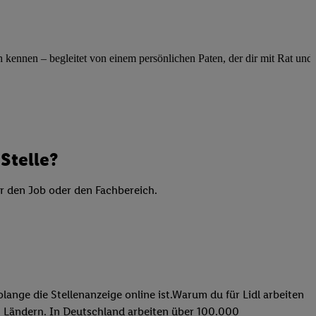
elne
ig benannten Zwecke
g, Bereitstellung und
ennen – begleitet von einem persönlichen Paten, der dir mit Rat und Ta
dlichen Quellen,
telter Informationen,
-basierten Utiq-
 Speichern von
Stelle?
ngebote. Analyse
ellen. Verwendung
er den Job oder den Fachbereich.
ung von Profilen
lange die Stellenanzeige online ist.Warum du für Lidl arbeiten
 31 Ländern. In Deutschland arbeiten über 100.000