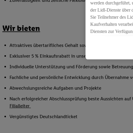
Zuverlässigkeit und zeitliche Flexibilität innerhalb der Öffnu
werden durchgeführt, 
der Lidl-Dienste über
Sie Teilnehmer des Li
Kaufverhalten verarbei
Wir bieten
Diensten zur Verfügung
seiner Auftraggeber m
Attraktives übertarifliches Gehalt sowie Urlaubs- und Weih
Die Erstellung persona
angereicherten Profil
Exklusiver 5 % Einkaufsrabatt in unseren Filialen
Ihr Kaufverhalten in d
Individuelle Unterstützung und Förderung sowie Betreuung
sowie Ihre genauen St
Speichern von und/ od
Fachliche und persönliche Entwicklung durch Übernahme 
(sogenannten Segment
Abwechslungsreiche Aufgaben und Projekte
zur Leistungs-/ Erfol
zur technischen Siche
Nach erfolgreicher Abschlussprüfung beste Aussichten au
Sofern Sie hier Ihre Z
Filialleiter
bestehendes Lidl Plus
Vergünstigtes Deutschlandticket
in gemeinsamer Verant
spezielle Online-Kennu
beschriebene Utiq-Ken