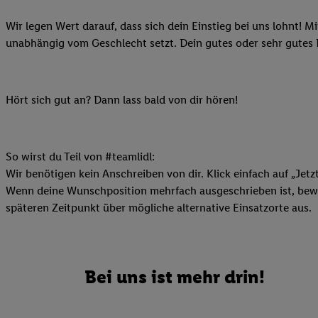
Ihnen personalisierte
Wir legen Wert darauf, dass sich dein Einstieg bei uns lohnt! M
auch Ihre in einen Ha
unabhängig vom Geschlecht setzt. Dein gutes oder sehr gutes
Zudem erlauben Sie u
Technologie in den Lid
Sie verfügbar ist. Wenn
Adresse und einer Kun
Hört sich gut an? Dann lass bald von dir hören!
werden diese Kennung 
Lidl-Diensten zu erfas
werden, die von Dritte
So wirst du Teil von #teamlidl:
können Ihre Einwilligu
Wir benötigen kein Anschreiben von dir. Klick einfach auf „Jetz
Möglichkeit, Ihre Einw
Wenn deine Wunschposition mehrfach ausgeschrieben ist, bewir
(„consenthub“)
oder üb
späteren Zeitpunkt über mögliche alternative Einsatzorte aus.
Marketing“ am unteren 
finden Sie in den
Date
Durch einen Klick auf
Klick auf „Zustimmen“
Bei uns ist mehr drin!
sämtlicher genannten P
Ihre Einwilligung jede