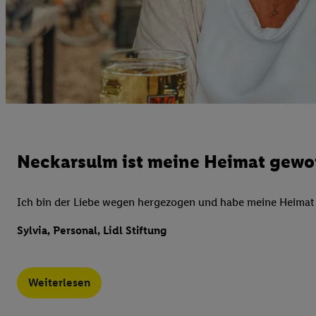
Datenschutzbestimmu
Verwendungszwecke ode
und Funktionen im Ra
Gewährleistung der Si
Anzeige von Werbung u
Verknüpfung verschiede
Messung des Erfolgs 
Technologie für digita
Verwendung genauer
Neckarsulm ist meine Heimat gewo
oder Zugriff auf I
von Zielgruppen d
reduzierter Daten
Ich bin der Liebe wegen hergezogen und habe meine Heimat g
zur Auswahl person
Sylvia, Personal, Lidl Stiftung
Liste der Partn
Weiterlesen