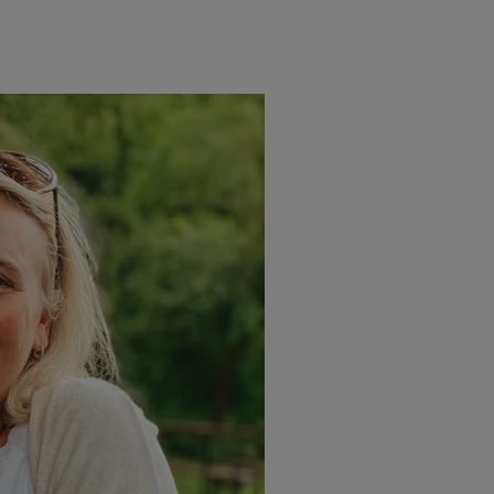
 Werbung auszuspielen. Hierzu wird von uns und einem der anderen obe
shwert umgewandelte E-Mail-Adresse in gemeinsamer Verantwortlichkeit
ns, der Utiq SA/NV („Utiq“) und Ihrem
Telekommunikationsnetzbetreib
l-Diensten einzusetzen. Utiq prüft zunächst anhand Ihrer IP-Adresse, o
 das der Fall ist, gibt Utiq Ihre IP-Adresse an Ihren Netzbetreiber weit
denkonto-Referenz, wie z.B. Ihrer Mobilfunknummer, eine Kennung für 
verwenden, um Sie wiederzuerkennen und Erkenntnisse über Ihr Nutz
sen. Insbesondere können Sie mittels dieser Technologie auch auf Dien
n betrieben werden, damit wir Ihnen dort personalisierte Werbung auss
ng speziell zur Nutzung der Utiq-Technologie - zusätzlich zur weiter un
illigung generell zu widerrufen - jederzeit auch über
das Datenschutzpo
er „Anpassen“/„Nutzung der Telekommunikations-basierten Utiq-Techno
Ende dieser Einwilligung (nur für die Lidl-Dienste) widerrufen. Weite
nschutzbestimmungen von Utiq
.
 „Ablehnen“ können Sie nur den Einsatz notwendiger Techniken zulas
 stimmen Sie allen Verarbeitungen zu sämtlichen vorgenannten Zweck
artner zu. Weitere Informationen, auch zur Speicherdauer der Daten u
rzeit mit Wirkung für die Zukunft zu widerrufen, finden Sie in unseren