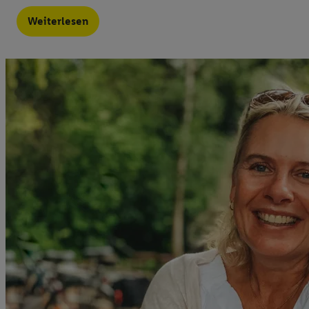
Ihnen personalisierte
Weiterlesen
auch Ihre in einen Ha
Zudem erlauben Sie u
Technologie in den Lid
Sie verfügbar ist. Wenn
Adresse und einer Kun
werden diese Kennung 
Lidl-Diensten zu erfas
werden, die von Dritte
können Ihre Einwilligu
Möglichkeit, Ihre Einw
(„consenthub“)
oder üb
Marketing“ am unteren 
finden Sie in den
Date
Durch einen Klick auf
Klick auf „Zustimmen“
sämtlicher genannten P
Ihre Einwilligung jede