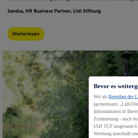
Sandra, HR Business Partner, Lidl Stiftung
Weiterlesen
Bevor es weiterg
Wir als
Betreiber der 
(gemeinsam: „Lidl-Dien
Informationen in Ihrem
Zustimmung - auch dur
IAB TCF insgesamt
6
Werbung innerhalb und