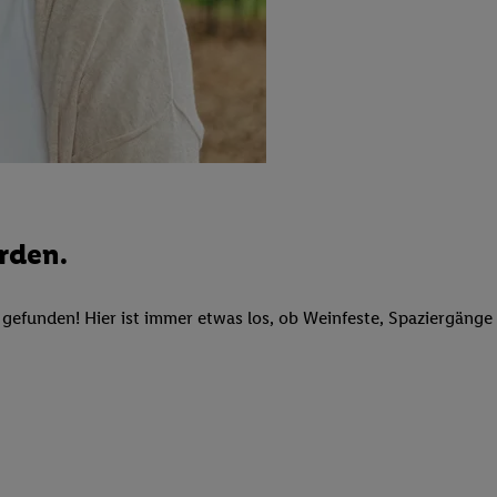
ngen
.
Die Impressen finden Sie hier.
Unter „Anpassen“ können Sie einz
r Partner zulassen; das gilt auch für die nachfolgend schlagwortart
hmen des Einsatzes des IAB TCF für Werbung und Erfolgsmessung:
cherheit, Verhinderung und Aufdeckung von Betrug und Fehlerbehebun
nd Inhalten, Abgleichung und Kombination von Daten aus unterschie
ner Endgeräte, Identifikation von Geräten anhand automatisch übermit
von Werbekampagnen durch TTD und Nutzung der Telekommunikations
les Marketing, sowie:
 Standortdaten. Erstellung von Profilen für personalisierte Werbung.
rden.
nformationen auf einem Endgerät. Entwicklung und Verbesserung der A
urch Statistiken oder Kombinationen von Daten aus verschiedenen Qu
 zur Auswahl von Werbeanzeigen. Messung der Werbeleistung. Verwend
efunden! Hier ist immer etwas los, ob Weinfeste, Spaziergänge 
alisierter Werbung.
er (Lieferanten)