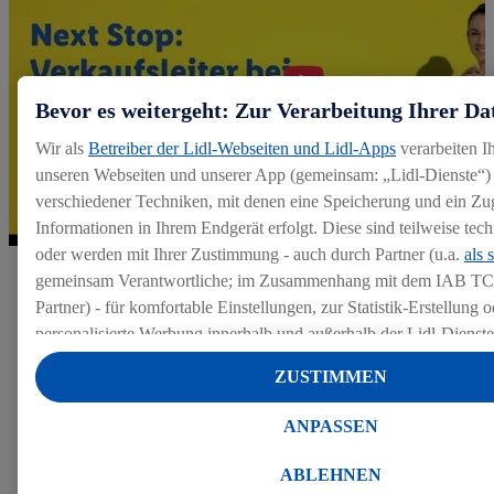
Bevor es weitergeht: Zur Verarbeitung Ihrer Da
Wir als
Betreiber der Lidl-Webseiten und Lidl-Apps
verarbeiten I
unseren Webseiten und unserer App (gemeinsam: „Lidl-Dienste“) 
verschiedener Techniken, mit denen eine Speicherung und ein Zug
Informationen in Ihrem Endgerät erfolgt. Diese sind teilweise te
oder werden mit Ihrer Zustimmung - auch durch Partner (u.a.
als 
gemeinsam Verantwortliche; im Zusammenhang mit dem IAB TC
Partner) - für komfortable Einstellungen, zur Statistik-Erstellung o
Werde Verkaufsleiter im
personalisierte Werbung innerhalb und außerhalb der Lidl-Dienst
Datenverarbeitungen für personalisierte Werbung werden durchge
#teamlidl
ZUSTIMMEN
Werbung auszusteuern und um Dritten die Ausspielung von Werb
Lidl-Dienste über die Ihnen und Ihren Haushaltsangehörigen zug
Der Info-Talk hat dir gefallen und du kannst es kaum
ANPASSEN
Endgeräte zu ermöglichen. Sofern Sie Teilnehmer des Lidl Plus-
erwarten, deine Bewerbung loszuschicken? Sollten
werden für diese Zwecke auch Daten aus Ihrem Filial-Kaufverhalte
doch noch Fragen offen sein, kannst du dich hier
ABLEHNEN
Zudem werden einem der o.g. Partner Daten über Ihr Kaufverhalte